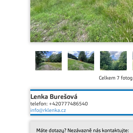
Celkem 7 fotogr
Lenka Burešová
telefon: +420777486540
info@rklenka.cz
Máte dotazy? Nezávazně nás kontaktujte: