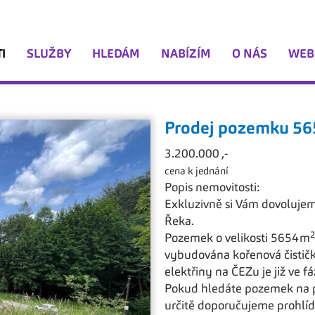
I
SLUŽBY
HLEDÁM
NABÍZÍM
O NÁS
WEB
Prodej pozemku 5
3.200.000 ,-
cena k jednání
Popis nemovitosti:
Exkluzivně si Vám dovoluje
Řeka.
2
Pozemek o velikosti 5654m
vybudována kořenová čistička
elektřiny na ČEZu je již ve fá
Pokud hledáte pozemek na p
určitě doporučujeme prohlíd