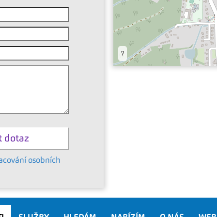
?
acování osobních