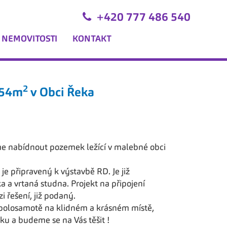
+420 777 486 540
 NEMOVITOSTI
KONTAKT
2
654m
v Obci Řeka
me nabídnout pozemek ležící v malebné obci
je připravený k výstavbě RD. Je již
 a vrtaná studna. Projekt na připojení
zi řešení, již podaný.
olosamotě na klidném a krásném místě,
ku a budeme se na Vás těšit !