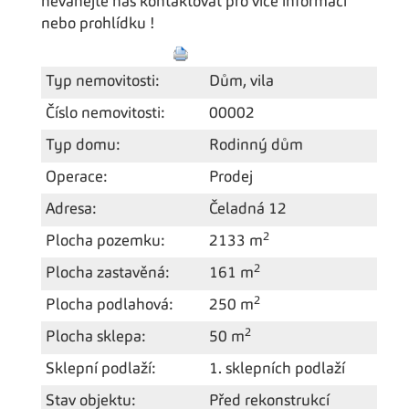
neváhejte nás kontaktovat pro více informací
nebo prohlídku !
Typ nemovitosti:
Dům, vila
Číslo nemovitosti:
00002
Typ domu:
Rodinný dům
Operace:
Prodej
Adresa:
Čeladná 12
2
Plocha pozemku:
2133 m
2
Plocha zastavěná:
161 m
2
Plocha podlahová:
250 m
2
Plocha sklepa:
50 m
Sklepní podlaží:
1. sklepních podlaží
Stav objektu:
Před rekonstrukcí